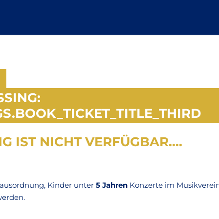
SSING:
S.BOOK_TICKET_TITLE_THIRD
 IST NICHT VERFÜGBAR....
 Hausordnung, Kinder unter
5 Jahren
Konzerte im Musikverein
werden.