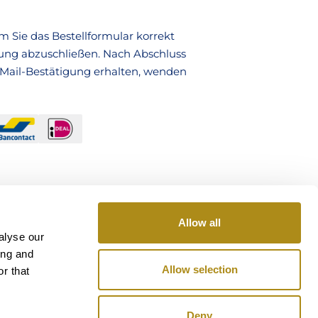
ÜBER UNS
 Sie das Bestellformular korrekt
FAQ
lung abzuschließen. Nach Abschluss
E-Mail-Bestätigung erhalten, wenden
KONTAKT
TICKETS
Allow all
alyse our
ing and
Allow selection
r that
Deny