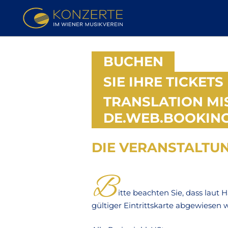
BUCHEN
SIE IHRE TICKETS
TRANSLATION MI
DE.WEB.BOOKING
DIE VERANSTALTUNG
TICKETS
B
itte beachten Sie, dass laut
gültiger Eintrittskarte abgewiesen 