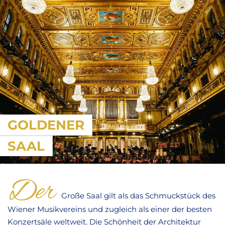
GOLDENER
SAAL
Der
Große Saal gilt als das Schmuckstück des
Wiener Musikvereins und zugleich als einer der besten
Konzertsäle weltweit. Die Schönheit der Architektur