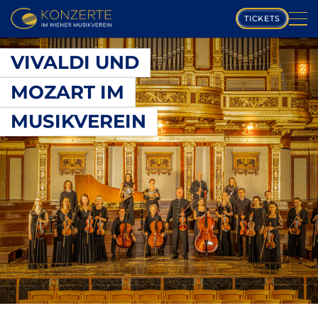
TICKETS
SPIELPLAN
VIVALDI UND
MOZART IM
MUSIKVEREIN
MUSIKVEREIN
KOMPONISTEN
PROGRAMM
MUSIKER
GALERIE
ÜBER UNS
FAQ