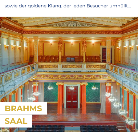
sowie der goldene Klang, der jeden Besucher umhüllt
und verzaubert, verlieh ihm den Beinamen der
„Goldener Saal“.
BRAHMS
SAAL