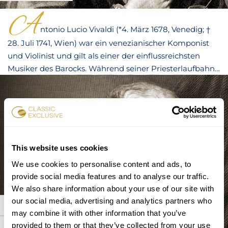
A
ntonio Lucio Vivaldi (*4. März 1678, Venedig; †
28. Juli 1741, Wien) war ein venezianischer Komponist
und Violinist und gilt als einer der einflussreichsten
Musiker des Barocks. Während seiner Priesterlaufbahn
fing er an, seine ersten Stücke zu komponieren und
erlangte in den darauffolgenden Jahren großes
Ansehen und eine Vielzahl an musikalischen Aufträgen
in ganz Norditalien. Die Kirchenväter missbilligten
Vivaldis Interessen außerhalb seiner vorgesehenen
Tätigkeit als Priester, woraufhin sie ihn schließlich der
This website uses cookies
Stadt verwiesen. Das Ansehen des Künstlers nahm
We use cookies to personalise content and ads, to
danach rasant ab, der erhoffte Erfolg nach seinem
provide social media features and to analyse our traffic.
Umzug in die Stadt Wien blieb aus, wo er schließlich
We also share information about your use of our site with
auch in ärmlichen Verhältnissen starb.
our social media, advertising and analytics partners who
WOLFGANG
may combine it with other information that you’ve
AMADEUS
provided to them or that they’ve collected from your use